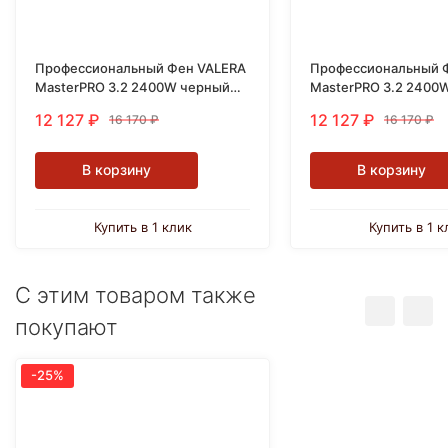
Профессиональный Фен VALERA
Профессиональный 
MasterPRO 3.2 2400W черный
MasterPRO 3.2 2400
MP 3.2 X RC RG
жемчужно-белый MP 
12 127
₽
12 127
₽
16 170
₽
16 170
₽
PW
В корзину
В корзину
Купить в 1 клик
Купить в 1 к
С этим товаром также
покупают
-25%