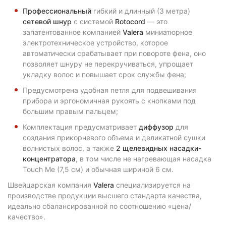
Профессиональный
гибкий и длинный (3 метра)
сетевой шнур
с системой
Rotocord
— это
запатентованное компанией
Valera
миниатюрное
электротехническое устройство, которое
автоматически срабатывает при повороте фена, оно
позволяет шнуру не перекручиваться, упрощает
укладку волос и повышает срок службы фена;
Предусмотрена удобная петля для подвешивания
прибора и эргономичная рукоять с кнопками под
большим правым пальцем;
Комплектация предусматривает
диффузор
для
создания прикорневого объема и деликатной сушки
волнистых волос, а также
2 щелевидных насадки-
концентратора
, в том числе не нагревающая насадка
Touch Me (7,5 см) и обычная шириной 6 см.
Швейцарская компания
Valera
специализируется на
производстве продукции высшего стандарта качества,
идеально сбалансированной по соотношению «цена/
качество».