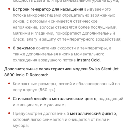
мощность двигателя при минимальном уровне шума;
Встроен генератор для насыщения
выдуваемого
потока микрочастицами отрицательно заряженных
ионов, с которыми снимается статическое
напряжение, волосы становятся более послушными,
мягкими и гладкими, приобретают дополнительный
блеск, влагу и защиту от температурного воздействия;
6 режимов
сочетания скорости и температуры, а
также дополнительная кнопка моментального
охлаждения воздушного потока
Instant
Cold
.
Дополнительные характеристики модели
Swiss
Silent
Jet
8600
Ionic
D
Rotocord
:
Компактные размеры, легкий и сбалансированный по
весу корпус (560 гр.);
Стильный дизайн в металлическом цвете
, подходящий
и женщинам, и мужчинам;
Предусмотрен долговечный
металлический фильтр
,
который легко снимается и очищается от пыли и
мусора;