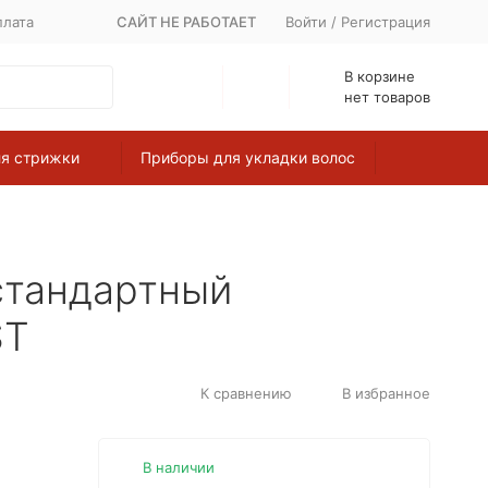
лата
САЙТ НЕ РАБОТАЕТ
Войти
/
Регистрация
В корзине
нет товаров
я стрижки
Приборы для укладки волос
стандартный
ST
К сравнению
В избранное
В наличии