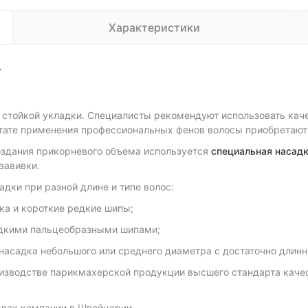
Характеристики
T
 стойкой укладки. Специалисты рекомендуют использовать ка
ьтате применения профессиональных фенов волосы приобретают 
здания прикорневого объема используется
специальная насад
завивки.
дки при разной длине и типе волос:
ка и короткие редкие шипы;
адкими пальцеобразными шипами;
 насадка небольшого или среднего диаметра с достаточно длин
изводстве парикмахерской продукции высшего стандарта качес
одах компании в Швейцарии.