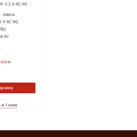
P 3.2 X RC RG
:
Valera
2 X RC RG
PRO
0 Вт
 170
₽
орзину
 в 1 клик