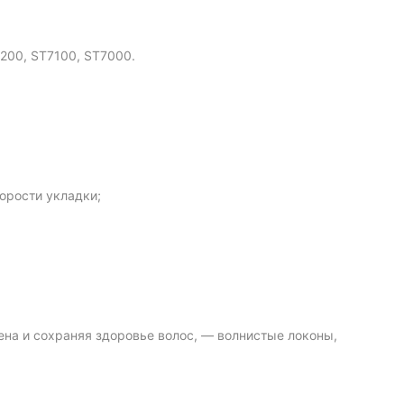
200, ST7100, ST7000.
орости укладки;
а и сохраняя здоровье волос, — волнистые локоны,