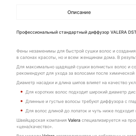
Описание
Профессиональный стандартный диффузор VALERA DS
Фены незаменимы для быстрой сушки волос и создания
в салонах красоты, но и всем женщинам дома. В резул
Для максимально щадящей сушки волнистых волос и со
рекомендуют для ухода за волосами после химической 
Диаметр насадки и длина шипов влияет на качество укла
Для коротких волос подходит широкий диаметр дис
Длинные и густые волосы требуют диффузора с гл
Для волос длиной до лопаток и чуть ниже подходит
Швейцарская компания
Valera
специализируется на про
«цена/качество».
Все модели
Valera
изготавливаются на собственных зав