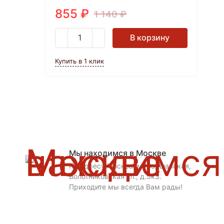
855
₽
1 140
₽
В корзину
Купить в 1 клик
Мы находимся в Москве
По адресу Москва, м. Варшавская,
Болотниковская ул., д.5к3.
Приходите мы всегда Вам рады!